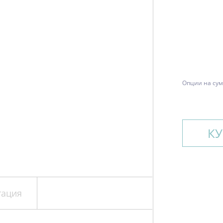
Опции на су
К
тация