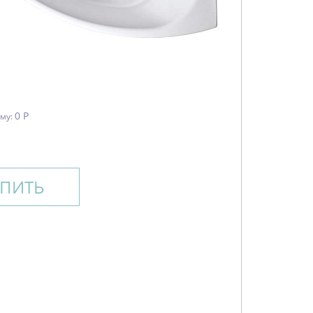
0 Р
мму:
УПИТЬ