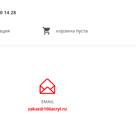
0 14 28
ация
корзина пуста
EMAIL
zakaz@100acryl.ru